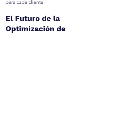
para cada cliente.
El Futuro de la 
Optimización de 
Presupuesto con IA
El futuro de la optimización de 
presupuesto con IA es brillante. A 
medida que la tecnología de IA 
continúa evolucionando, podemos 
esperar ver herramientas aún más 
sofisticadas y poderosas que nos 
ayuden a gestionar y optimizar nuestras 
inversiones en marketing digital. La IA 
se convertirá en un componente 
esencial de cualquier estrategia de 
marketing exitosa.